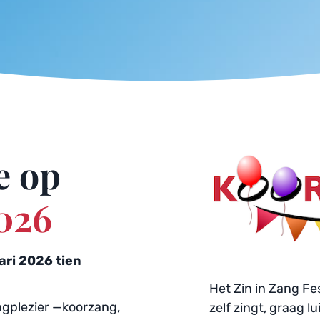
Vier met ons mee op 
026 
ri 2026 tien 
Het Zin in Zang Fes
gplezier —koorzang, 
zelf zingt, graag l