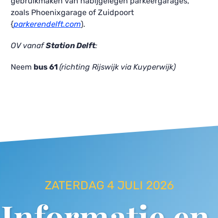
gebruikmaken van nabijgelegen parkeergarages, 
zoals Phoenixgarage of Zuidpoort 
{
parkerendelft.com
).
OV vanaf 
Station Delft
: 
Neem 
bus 61 
(richting Rijswijk via Kuyperwijk)
ZATERDAG 4 JULI 2026
Informatie en 