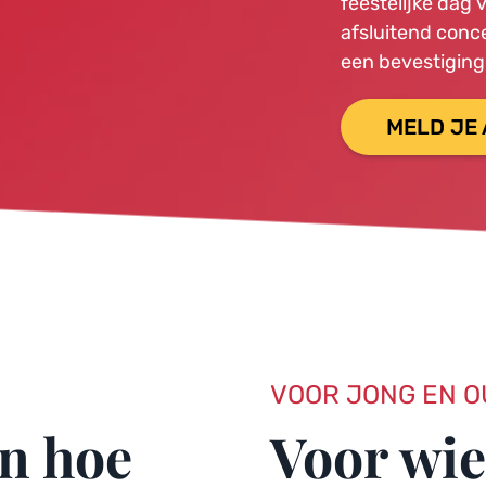
feestelijke dag 
afsluitend conce
een bevestiging 
MELD JE
VOOR JONG EN 
n hoe
Voor wie