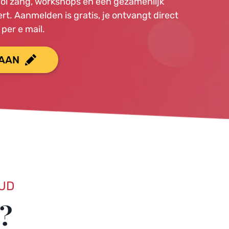
vol zang, workshops en een gezamenlijk 
rt. Aanmelden is gratis, je ontvangt direct 
per e mail.
 AAN
OUD
?