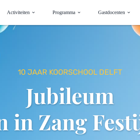
Activiteiten
Programma
Gastdocenten
10 JAAR KOORSCHOOL DELFT
Jubileum
n in Zang Festi